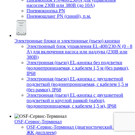
насосом 230В или 380В (до 10А)
Пневмокнопка PN
Пневмошланг PN (синий), п.м.
Электронные блоки и электронные (пьезо) кнопки
Электронный блок управления EL-400/230-N (0 - 8
A) для включения насоса или наддува (230В или
380В)
Электронная (пьезо) EL-кнопка без подсветки
(водонепроницаемая, с кабелем 1,5 м (без рамки),
IP68
Электронная (пьезо) EL-кнопка с двухцветной
подсветкой (водонепроницаемая, с кабелем 1,5 м
(без рамки), IP68
Электронная (пьезо) EL-кнопка с двухцветной
подсветкой и круглой рамкой (набор),
(водонепроницаемая, с кабелем 1,5 м), IP68
OSF-Сервис-Терминал
OSF-Сервис-Терминал (диагностический прибор с
ЖК дисплеем)