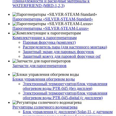
Принадлежности и расходные материалы к
WATERFRIEND (MRD-1,2,3)
Парогенераторы «SILVER-STEAM-Standard»
Парогенераторы «SILVER-STEAM-Luxus»
Комплектующие к парогенераторам
Паровая форсунка (комплект)
Распределитель пара (для настенного монтажа)
Защитный экран для паровых форсунок
Защитный кожух для паровой форсунки osf
Запчасти для парогенераторов
Блоки управления обогревом воды
Электронный терморегулятор/блок управления
обогревом воды PTR-045 (без дисплея)
Электронный терморегулятор/блок управления
обогревом воды PTR-045-digital (с дисплеем)
Регуляторы солнечного водонагрева
Блок управления (с дисплеем) Solar-11, с датчиком