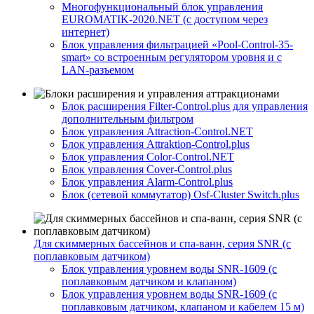
Многофункциональный блок управления
EUROMATIK-2020.NET (с доступом через
интернет)
Блок управления фильтрацией «Pool-Control-35-
smart» со встроенным регулятором уровня и с
LAN-разъемом
Блок расширения Filter-Control.plus для управления
дополнительным фильтром
Блок управления Attraction-Control.NET
Блок управления Attraktion-Control.plus
Блок управления Color-Control.NET
Блок управления Cover-Control.plus
Блок управления Alarm-Control.plus
Блок (сетевой коммутатор) Osf-Cluster Switch.plus
Для скиммерных бассейнов и спа-ванн, серия SNR (с
поплавковым датчиком)
Блок управления уровнем воды SNR-1609 (с
поплавковым датчиком и клапаном)
Блок управления уровнем воды SNR-1609 (с
поплавковым датчиком, клапаном и кабелем 15 м)