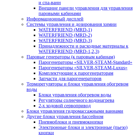
и спа-ванн
Внешние панели управления для управления
паровыми кабинами
Информационный дисплей
Системы управления и дозирования химии
WATERFRIEND (MRD-1)
WATERFRIEND (MRD-2)
WATERFRIEND (MRD-3)
Принадлежности и расходные материалы к
WATERFRIEND (MRD-1,2,3)
Паровые генераторы (к паровым кабинам)
Парогенераторы «SILVER-STEAM-Standard»
Парогенераторы «SILVER-STEAM-Luxus»
Комплектующие к парогенераторам
Запчасти для парогенераторов
Терморегуляторы и блоки управления обогревом
воды
Блоки управления обогревом воды
Регуляторы солнечного водонагрева
2-х ходовой сервопривод
Блоки управления гидромассажными ваннами
Другие блоки управления бассейном
Пневмоблоки и пневмокнопки
Электронные блоки и электронные (пьезо)
кнопки