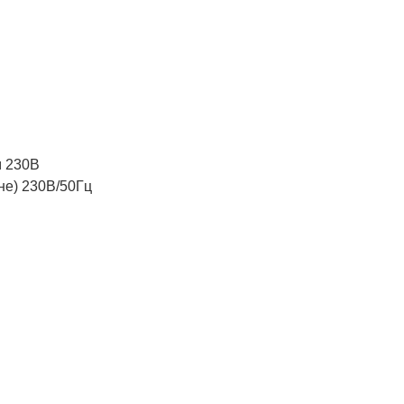
м 230В
не) 230В/50Гц