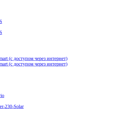
S
S
rt (с доступом через интернет)
rt (с доступом через интернет)
io
r-230-Solar