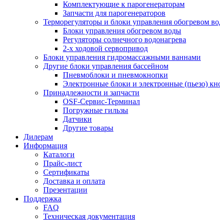
Комплектующие к парогенераторам
Запчасти для парогенераторов
Терморегуляторы и блоки управления обогревом в
Блоки управления обогревом воды
Регуляторы солнечного водонагрева
2-х ходовой сервопривод
Блоки управления гидромассажными ваннами
Другие блоки управления бассейном
Пневмоблоки и пневмокнопки
Электронные блоки и электронные (пьезо) кн
Принадлежности и запчасти
OSF-Сервис-Терминал
Погружные гильзы
Датчики
Другие товары
Дилерам
Информация
Каталоги
Прайс-лист
Сертификаты
Доставка и оплата
Презентации
Поддержка
FAQ
Техническая документация