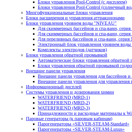
Блоки управления Pool-Control (с дисплеем)
Блоки управления Pool-Control (солнечный во
Многофункциональные блоки управления
Блоки расширения и управления аттракционами
Блоки управления уровнем воды "NIVEAU"
Для скиммерных бассейнов и спа-ванн, серия
Для скиммерных бассейнов и спа-ванн, серия 
Для переливных бассейнов и спа-ванн, серия
Электронный блок управления уровнем воды
Комплекты электродов (датчиков)
Блоки управления обратной промывкой
Автоматические блоки управления обратной 
Блоки управления обратной промывкой гидр
Внешние панели управления
Внешние панели управления для бассейнов и 
Внешние панели управления для управления
Информационный дисплей
Системы управления и дозирования химии
WATERFRIEND (MRD-1)
WATERFRIEND (MRD-2)
WATERFRIEND (MRD-3)
Принадлежности и расходные материалы к 
Паровые генераторы (к паровым кабинам)
Парогенераторы «SILVER-STEAM-Standard»
Парогенераторы «SILVER-STEAM-Luxus»