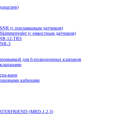
донагрев)
 SNR (с поплавковым датчиком)
Skimmerregler (с емкостным датчиком)
 NR-12-TRS
 NR-3
промывкой для 6-позиционных клапанов
оклапанами
спа-ванн
 паровыми кабинами
WATERFRIEND (MRD-1,2,3)