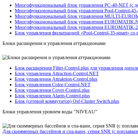
Многофункциональный блок управления PC-40-NET (с до
Многофункциональный блок управления Pool-Control-45-ex
Многофункциональный блок управления MULTI-EUROMAT
Многофункциональный блок управления EUROMATIK.NET
Многофункциональный блок управления EUROMATIK-202
Блок управления фильтрацией «Pool-Control-35-smart» с
Блоки расширения и управления аттракционами
Блок расширения Filter-Control.plus для управления доп
Блок управления Attraction-Control.NET
Блок управления Attraktion-Control.plus
Блок управления Color-Control.NET
Блок управления Cover-Control.plus
Блок управления Alarm-Control.plus
Блок (сетевой коммутатор) Osf-Cluster Switch.plus
Блоки управления уровнем воды "NIVEAU"
Для скиммерных бассейнов и спа-ванн, серия SNR (с поплавко